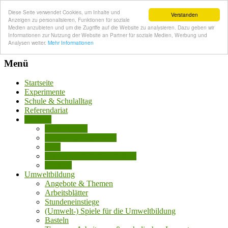
Diese Seite verwendet Cookies, um Inhalte und
Verstanden
Anzeigen zu personalisieren, Funktionen für soziale
Medien anzubieten und um die Zugriffe auf die Website zu analysieren. Dazu geben wir
Informationen zur Nutzung der Website an Partner für soziale Medien, Werbung und
Analysen weiter.
Mehr Informationen
Menü
Startseite
Experimente
Schule & Schulalltag
Referendariat
Studium
Studium allg.
Buchtipps Biostudium
Geld
Klausuren Biologie Studium
Wohnen
Umweltbildung
Angebote & Themen
Arbeitsblätter
Stundeneinstiege
(Umwelt-) Spiele für die Umweltbildung
Basteln