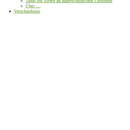
Tipps zur Arbeit an außerschulischen Lernorten
Über …
Verschiedenes