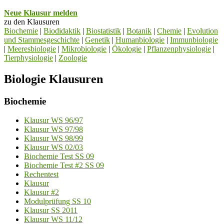
Neue Klausur melden
zu den Klausuren
Biochemie
|
Biodidaktik
|
Biostatistik
|
Botanik
|
Chemie
|
Evolution
und Stammesgeschichte
|
Genetik
|
Humanbiologie
|
Immunbiologie
|
Meeresbiologie
|
Mikrobiologie
|
Ökologie
|
Pflanzenphysiologie
|
Tierphysiologie
|
Zoologie
Biologie Klausuren
Biochemie
Klausur WS 96/97
Klausur WS 97/98
Klausur WS 98/99
Klausur WS 02/03
Biochemie Test SS 09
Biochemie Test #2 SS 09
Rechentest
Klausur
Klausur #2
Modulprüfung SS 10
Klausur SS 2011
Klausur WS 11/12