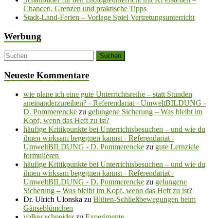
Chancen, Grenzen und praktische Tipps
Stadt-Land-Ferien – Vorlage Spiel Vertretungsunterricht
Werbung
Neueste Kommentare
wie plane ich eine gute Unterrichtsreihe – statt Stunden
aneinanderzureihen? - Referendariat - UmweltBILDUNG -
D. Pommerencke
zu
gelungene Sicherung – Was bleibt im
Kopf, wenn das Heft zu ist?
häufige Kritikpunkte bei Unterrichtsbesuchen – und wie du
ihnen wirksam begegnen kannst - Referendariat -
UmweltBILDUNG - D. Pommerencke
zu
gute Lernziele
formulieren
häufige Kritikpunkte bei Unterrichtsbesuchen – und wie du
ihnen wirksam begegnen kannst - Referendariat -
UmweltBILDUNG - D. Pommerencke
zu
gelungene
Sicherung – Was bleibt im Kopf, wenn das Heft zu ist?
Dr. Ulrich Ulonska
zu
Blüten-Schließbewegungen beim
Gänseblümchen
volker schneider
zu
Experimente