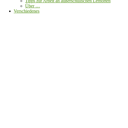
Tipps zur Arbeit an außerschulischen Lernorten
Über …
Verschiedenes