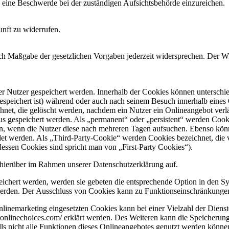
 eine Beschwerde bei der zuständigen Aufsichtsbehörde einzureichen.
unft zu widerrufen.
ach Maßgabe der gesetzlichen Vorgaben jederzeit widersprechen. Der W
er Nutzer gespeichert werden. Innerhalb der Cookies können unterschi
peichert ist) während oder auch nach seinem Besuch innerhalb eines 
net, die gelöscht werden, nachdem ein Nutzer ein Onlineangebot verlä
tus gespeichert werden. Als „permanent“ oder „persistent“ werden Coo
en, wenn die Nutzer diese nach mehreren Tagen aufsuchen. Ebenso könn
 werden. Als „Third-Party-Cookie“ werden Cookies bezeichnet, die v
dessen Cookies sind spricht man von „First-Party Cookies“).
hierüber im Rahmen unserer Datenschutzerklärung auf.
eichert werden, werden sie gebeten die entsprechende Option in den Sy
erden. Der Ausschluss von Cookies kann zu Funktionseinschränkungen
inemarketing eingesetzten Cookies kann bei einer Vielzahl der Dienste
onlinechoices.com/ erklärt werden. Des Weiteren kann die Speicherung
lls nicht alle Funktionen dieses Onlineangebotes genutzt werden könne