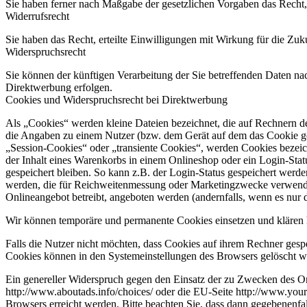
Sie haben ferner nach Maßgabe der gesetzlichen Vorgaben das Recht,
Widerrufsrecht
Sie haben das Recht, erteilte Einwilligungen mit Wirkung für die Zuk
Widerspruchsrecht
Sie können der künftigen Verarbeitung der Sie betreffenden Daten n
Direktwerbung erfolgen.
Cookies und Widerspruchsrecht bei Direktwerbung
Als „Cookies“ werden kleine Dateien bezeichnet, die auf Rechnern d
die Angaben zu einem Nutzer (bzw. dem Gerät auf dem das Cookie ges
„Session-Cookies“ oder „transiente Cookies“, werden Cookies bezeich
der Inhalt eines Warenkorbs in einem Onlineshop oder ein Login-Sta
gespeichert bleiben. So kann z.B. der Login-Status gespeichert werd
werden, die für Reichweitenmessung oder Marketingzwecke verwendet
Onlineangebot betreibt, angeboten werden (andernfalls, wenn es nur 
Wir können temporäre und permanente Cookies einsetzen und klären 
Falls die Nutzer nicht möchten, dass Cookies auf ihrem Rechner gesp
Cookies können in den Systemeinstellungen des Browsers gelöscht w
Ein genereller Widerspruch gegen den Einsatz der zu Zwecken des Onl
http://www.aboutads.info/choices/ oder die EU-Seite http://www.your
Browsers erreicht werden. Bitte beachten Sie, dass dann gegebenenfa