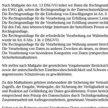
Nach Maßgabe des Art. 13 DSGVO teilen wir Ihnen die Rechtsgrund
des EWG gilt, sofern die Rechtsgrundlage in der Datenschutzerklärun
Die Rechtsgrundlage für die Einholung von Einwilligungen ist Art. 6
Die Rechtsgrundlage für die Verarbeitung zur Erfüllung unserer Le
Die Rechtsgrundlage für die Verarbeitung zur Erfüllung unserer recht
Für den Fall, dass lebenswichtige Interessen der betroffenen Person 
Rechtsgrundlage.
Die Rechtsgrundlage für die erforderliche Verarbeitung zur Wahrnehmu
wurde ist Art. 6 Abs. 1 lit. e DSGVO.
Die Rechtsgrundlage für die Verarbeitung zur Wahrung unserer berecht
Die Verarbeitung von Daten zu anderen Zwecken als denen, zu dene
Die Verarbeitung von besonderen Kategorien von Daten (entspreche
Sicherheitsmaßnahmen
Wir treffen nach Maßgabe der gesetzlichen Vorgabenunter Berücksic
sowie der unterschiedlichen Eintrittswahrscheinlichkeit und Schwere
angemessenes Schutzniveau zu gewährleisten.
Zu den Maßnahmen gehören insbesondere die Sicherung der Vertraulich
Zugriffs, der Eingabe, Weitergabe, der Sicherung der Verfügbarkeit
und Reaktion auf Gefährdung der Daten gewährleisten. Ferner berüc
entsprechend dem Prinzip des Datenschutzes durch Technikgestaltung
Zusammenarbeit mit Auftragsverarbeitern, gemeinsam Verantwortlich
Sofern wir im Rahmen unserer Verarbeitung Daten gegenüber anderen 