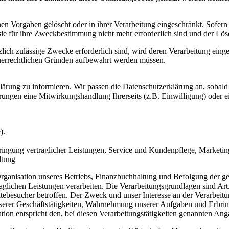
en Vorgaben gelöscht oder in ihrer Verarbeitung eingeschränkt. Sofer
 sie für ihre Zweckbestimmung nicht mehr erforderlich sind und der L
zlich zulässige Zwecke erforderlich sind, wird deren Verarbeitung eing
steuerrechtlichen Gründen aufbewahrt werden müssen.
rklärung zu informieren. Wir passen die Datenschutzerklärung an, sob
rungen eine Mitwirkungshandlung Ihrerseits (z.B. Einwilligung) oder ei
).
ringung vertraglicher Leistungen, Service und Kundenpflege, Market
ltung
nisation unseres Betriebs, Finanzbuchhaltung und Befolgung der geset
aglichen Leistungen verarbeiten. Die Verarbeitungsgrundlagen sind Art
ebesucher betroffen. Der Zweck und unser Interesse an der Verarbeitun
nserer Geschäftstätigkeiten, Wahrnehmung unserer Aufgaben und Erbri
tion entspricht den, bei diesen Verarbeitungstätigkeiten genannten Ang