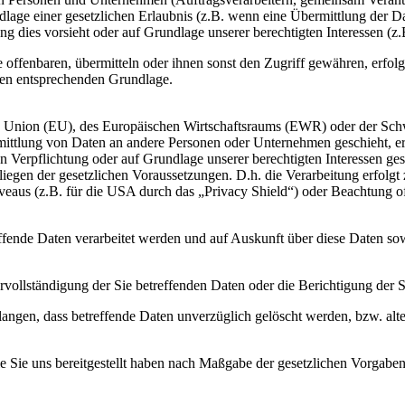
dlage einer gesetzlichen Erlaubnis (z.B. wenn eine Übermittlung der Dat
htung dies vorsieht oder auf Grundlage unserer berechtigten Interessen (
fenbaren, übermitteln oder ihnen sonst den Zugriff gewähren, erfolgt 
ben entsprechenden Grundlage.
en Union (EU), des Europäischen Wirtschaftsraums (EWR) oder der Sch
tlung von Daten an andere Personen oder Unternehmen geschieht, erfol
n Verpflichtung oder auf Grundlage unserer berechtigten Interessen gesc
liegen der gesetzlichen Voraussetzungen. D.h. die Verarbeitung erfolgt 
aus (z.B. für die USA durch das „Privacy Shield“) oder Beachtung offiz
effende Daten verarbeitet werden und auf Auskunft über diese Daten s
vollständigung der Sie betreffenden Daten oder die Berichtigung der S
angen, dass betreffende Daten unverzüglich gelöscht werden, bzw. al
ie Sie uns bereitgestellt haben nach Maßgabe der gesetzlichen Vorgabe