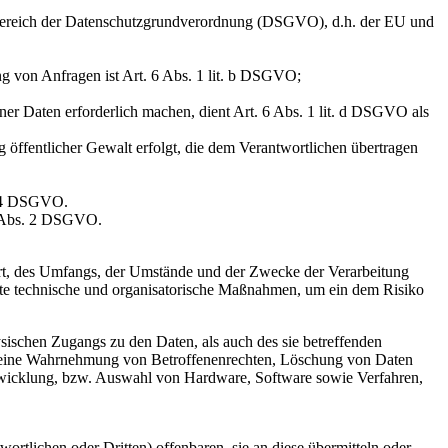
sbereich der Datenschutzgrundverordnung (DSGVO), d.h. der EU und
g von Anfragen ist Art. 6 Abs. 1 lit. b DSGVO;
ner Daten erforderlich machen, dient Art. 6 Abs. 1 lit. d DSGVO als
 öffentlicher Gewalt erfolgt, die dem Verantwortlichen übertragen
. 4 DSGVO.
9 Abs. 2 DSGVO.
Art, des Umfangs, der Umstände und der Zwecke der Verarbeitung
gnete technische und organisatorische Maßnahmen, um ein dem Risiko
sischen Zugangs zu den Daten, als auch des sie betreffenden
die eine Wahrnehmung von Betroffenenrechten, Löschung von Daten
ntwicklung, bzw. Auswahl von Hardware, Software sowie Verfahren,
tlichen oder Dritten) offenbaren, sie an diese übermitteln oder