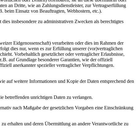
en an Dritte, wie an Zahlungsdienstleister, zur Vertragserfüllung
z.B. beim Einsatz von Beauftragten, Webhostern, etc.).
dies insbesondere zu administrativen Zwecken als berechtigtes
weizer Eidgenossenschaft) verarbeiten oder dies im Rahmen der
gt dies nur, wenn es zur Erfüllung unserer (vor)vertraglichen
hieht. Vorbehaltlich gesetzlicher oder vertraglicher Erlaubnisse,
z.B. auf Grundlage besonderer Garantien, wie der offiziell
iell anerkannter spezieller vertraglicher Verpflichtungen.
owie auf weitere Informationen und Kopie der Daten entsprechend den
ie betreffenden unrichtigen Daten zu verlangen.
ternativ nach Maßgabe der gesetzlichen Vorgaben eine Einschränkung
n zu erhalten und deren Übermittlung an andere Verantwortliche zu