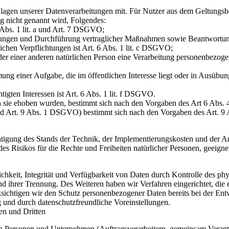
lagen unserer Datenverarbeitungen mit. Für Nutzer aus dem Geltung
g nicht genannt wird, Folgendes:
 Abs. 1 lit. a und Art. 7 DSGVO;
istungen und Durchführung vertraglicher Maßnahmen sowie Beantwortun
lichen Verpflichtungen ist Art. 6 Abs. 1 lit. c DSGVO;
oder einer anderen natürlichen Person eine Verarbeitung personenbezoge
ng einer Aufgabe, die im öffentlichen Interesse liegt oder in Ausübung
igten Interessen ist Art. 6 Abs. 1 lit. f DSGVO.
n sie ehoben wurden, bestimmt sich nach den Vorgaben des Art 6 Abs
nd Art. 9 Abs. 1 DSGVO) bestimmt sich nach den Vorgaben des Art. 
htigung des Stands der Technik, der Implementierungskosten und der 
 des Risikos für die Rechte und Freiheiten natürlicher Personen, geei
keit, Integrität und Verfügbarkeit von Daten durch Kontrolle des phy
 und ihrer Trennung. Des Weiteren haben wir Verfahren eingerichtet, 
ksichtigen wir den Schutz personenbezogener Daten bereits bei der E
 und durch datenschutzfreundliche Voreinstellungen.
en und Dritten
Personen und Unternehmen (Auftragsverarbeitern, gemeinsam Verantwor