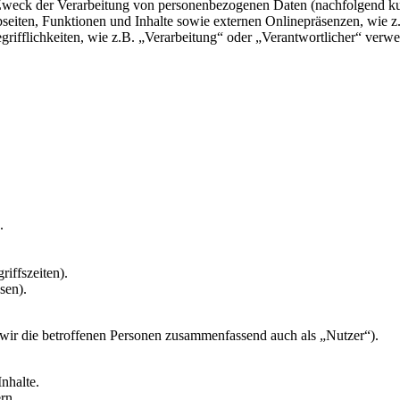
 Zweck der Verarbeitung von personenbezogenen Daten (nachfolgend k
eiten, Funktionen und Inhalte sowie externen Onlinepräsenzen, wie z
rifflichkeiten, wie z.B. „Verarbeitung“ oder „Verantwortlicher“ verwei
.
riffszeiten).
sen).
ir die betroffenen Personen zusammenfassend auch als „Nutzer“).
nhalte.
rn.