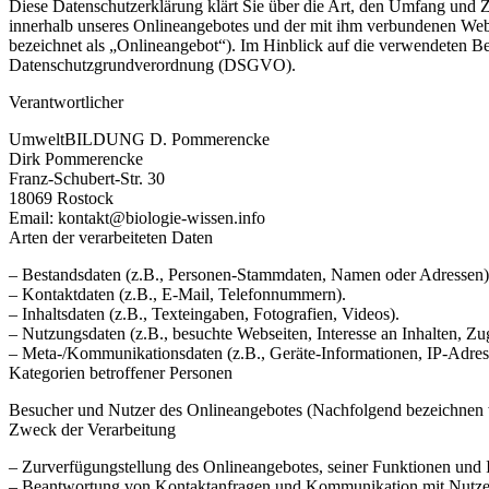
Diese Datenschutzerklärung klärt Sie über die Art, den Umfang und
innerhalb unseres Onlineangebotes und der mit ihm verbundenen Webs
bezeichnet als „Onlineangebot“). Im Hinblick auf die verwendeten Beg
Datenschutzgrundverordnung (DSGVO).
Verantwortlicher
UmweltBILDUNG D. Pommerencke
Dirk Pommerencke
Franz-Schubert-Str. 30
18069 Rostock
Email: kontakt@biologie-wissen.info
Arten der verarbeiteten Daten
– Bestandsdaten (z.B., Personen-Stammdaten, Namen oder Adressen)
– Kontaktdaten (z.B., E-Mail, Telefonnummern).
– Inhaltsdaten (z.B., Texteingaben, Fotografien, Videos).
– Nutzungsdaten (z.B., besuchte Webseiten, Interesse an Inhalten, Zug
– Meta-/Kommunikationsdaten (z.B., Geräte-Informationen, IP-Adres
Kategorien betroffener Personen
Besucher und Nutzer des Onlineangebotes (Nachfolgend bezeichnen w
Zweck der Verarbeitung
– Zurverfügungstellung des Onlineangebotes, seiner Funktionen und I
– Beantwortung von Kontaktanfragen und Kommunikation mit Nutze