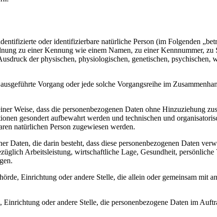
entifizierte oder identifizierbare natürliche Person (im Folgenden „betr
uordnung zu einer Kennung wie einem Namen, zu einer Kennnummer, zu 
druck der physischen, physiologischen, genetischen, psychischen, wirts
ren ausgeführte Vorgang oder jede solche Vorgangsreihe im Zusammenha
ner Weise, dass die personenbezogenen Daten ohne Hinzuziehung zusätz
tionen gesondert aufbewahrt werden und technischen und organisatoris
rbaren natürlichen Person zugewiesen werden.
ener Daten, die darin besteht, dass diese personenbezogenen Daten ver
glich Arbeitsleistung, wirtschaftliche Lage, Gesundheit, persönliche Vo
agen.
Behörde, Einrichtung oder andere Stelle, die allein oder gemeinsam mit
e, Einrichtung oder andere Stelle, die personenbezogene Daten im Auftr