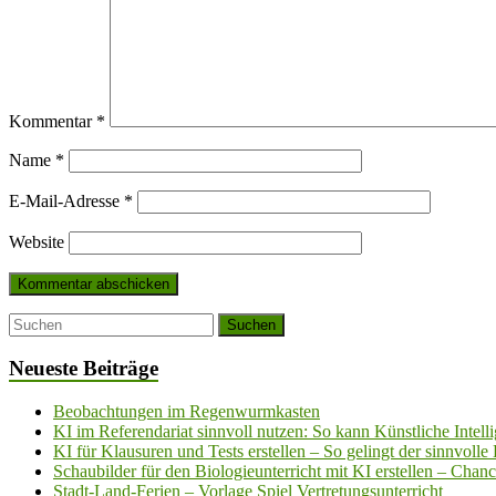
Kommentar
*
Name
*
E-Mail-Adresse
*
Website
Neueste Beiträge
Beobachtungen im Regenwurmkasten
KI im Referendariat sinnvoll nutzen: So kann Künstliche Intell
KI für Klausuren und Tests erstellen – So gelingt der sinnvolle 
Schaubilder für den Biologieunterricht mit KI erstellen – Chan
Stadt-Land-Ferien – Vorlage Spiel Vertretungsunterricht