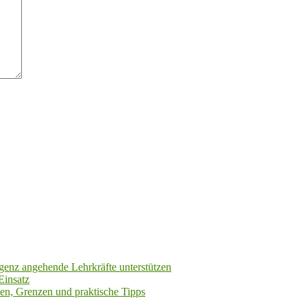
igenz angehende Lehrkräfte unterstützen
Einsatz
cen, Grenzen und praktische Tipps