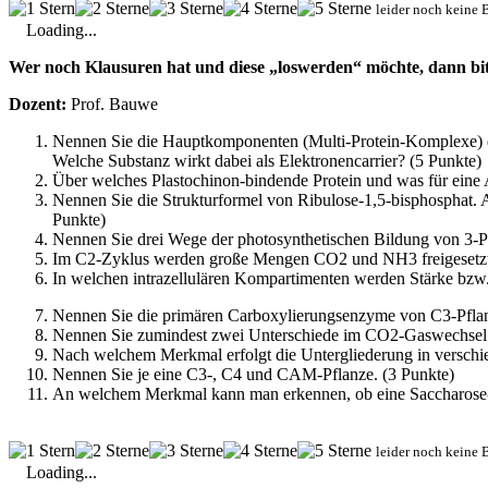
leider noch keine 
Loading...
Wer noch Klausuren hat und diese „loswerden“ möchte, dann bitte
Dozent:
Prof. Bauwe
Nennen Sie die Hauptkomponenten (Multi-Protein-Komplexe) d
Welche Substanz wirkt dabei als Elektronencarrier? (5 Punkte)
Über welches Plastochinon-bindende Protein und was für eine 
Nennen Sie die Strukturformel von Ribulose-1,5-bisphosphat. 
Punkte)
Nennen Sie drei Wege der photosynthetischen Bildung von 3-Ph
Im C2-Zyklus werden große Mengen CO2 und NH3 freigesetzt. 
In welchen intrazellulären Kompartimenten werden Stärke bzw
Nennen Sie die primären Carboxylierungsenzyme von C3-Pflan
Nennen Sie zumindest zwei Unterschiede im CO2-Gaswechsel 
Nach welchem Merkmal erfolgt die Untergliederung in verschi
Nennen Sie je eine C3-, C4 und CAM-Pflanze. (3 Punkte)
An welchem Merkmal kann man erkennen, ob eine Saccharose-Pr
leider noch keine 
Loading...