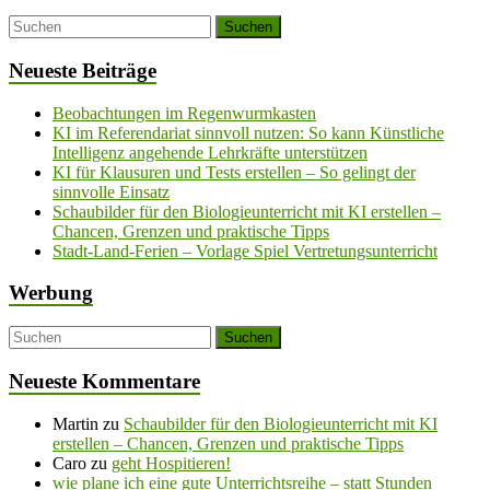
Neueste Beiträge
Beobachtungen im Regenwurmkasten
KI im Referendariat sinnvoll nutzen: So kann Künstliche
Intelligenz angehende Lehrkräfte unterstützen
KI für Klausuren und Tests erstellen – So gelingt der
sinnvolle Einsatz
Schaubilder für den Biologieunterricht mit KI erstellen –
Chancen, Grenzen und praktische Tipps
Stadt-Land-Ferien – Vorlage Spiel Vertretungsunterricht
Werbung
Neueste Kommentare
Martin
zu
Schaubilder für den Biologieunterricht mit KI
erstellen – Chancen, Grenzen und praktische Tipps
Caro
zu
geht Hospitieren!
wie plane ich eine gute Unterrichtsreihe – statt Stunden