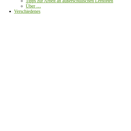
Tipps zur Arbeit an außerschulischen Lernorten
Über …
Verschiedenes