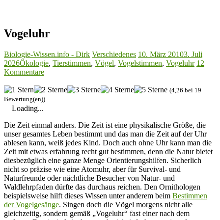
Vogeluhr
Biologie-Wissen.info - Dirk
Verschiedenes
10. März 2010
3. Juli
2026
Ökologie
,
Tierstimmen
,
Vögel
,
Vogelstimmen
,
Vogeluhr
12
Kommentare
(4,26 bei 19
Bewertung(en))
Loading...
Die Zeit einmal anders. Die Zeit ist eine physikalische Größe, die
unser gesamtes Leben bestimmt und das man die Zeit auf der Uhr
ablesen kann, weiß jedes Kind. Doch auch ohne Uhr kann man die
Zeit mit etwas erfahrung recht gut bestimmen, denn die Natur bietet
diesbezüglich eine ganze Menge Orientierungshilfen. Sicherlich
nicht so präzise wie eine Atomuhr, aber für Survival- und
Naturfreunde oder nächtliche Besucher von Natur- und
Waldlehrpfaden dürfte das durchaus reichen. Den Ornithologen
beispielsweise hilft dieses Wissen unter anderem beim
Bestimmen
der Vogelgesänge
. Singen doch die Vögel morgens nicht alle
gleichzeitig, sondern gemäß „Vogeluhr“ fast einer nach dem