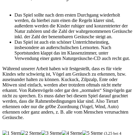
Das Spiel sollte nach dem ersten Durchgang wiederholt
werden, da hierbei zum einen die Regeln klarer sind,
außerdem werden die Kinder ruhiger und konzentrierter der
Natur zuhören und die Zahl der wahrgenommenen Geräusche
inkl. der Zahl der benennbaren Geräusche steigt an.
Das Spiel ist auch ein schöner Unterrichtseinstieg,
insbesondere an außerschulischen Lernorten. Nach
Sportstunden klappt das im Klassenzimmer, unter
Verwendung einer guten Naturgeräusche-CD auch recht gut.
Während unserer Arbeit haben wir festgestellt, dass es für viele
Kindes sehr schwierig ist, Vögel am Geräusch zu erkennen, bzw.
auseinander halten zu können. Kuckuck, Zilpzalp, Ente oder
Möwen sind einfach, werden aber trotzdem oftmals nicht mehr
erkannt. Von Rabenvögeln oder gar den „normalen“ Singvögeln gar
nicht zu sprechen. Es muss daher bei diesem Spiel darauf geachtet
werden, dass die Rahmenbedingungen klar sind. Also Tierart
erkennen oder nur die gr0be Zuordnung (Vogel, Wind, Auto)
erkennen oder ganz anders, z. B. alle vom Menschen verursachten
Geräusche.
(3,25 bei 4