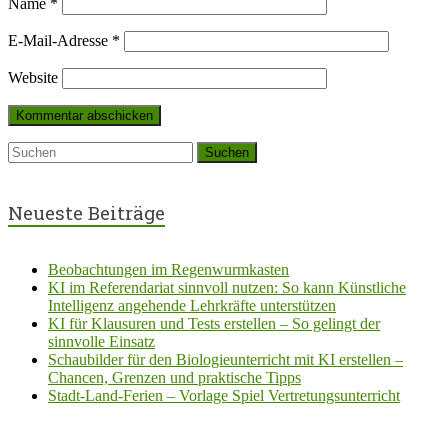
Name
*
E-Mail-Adresse
*
Website
Neueste Beiträge
Beobachtungen im Regenwurmkasten
KI im Referendariat sinnvoll nutzen: So kann Künstliche
Intelligenz angehende Lehrkräfte unterstützen
KI für Klausuren und Tests erstellen – So gelingt der
sinnvolle Einsatz
Schaubilder für den Biologieunterricht mit KI erstellen –
Chancen, Grenzen und praktische Tipps
Stadt-Land-Ferien – Vorlage Spiel Vertretungsunterricht