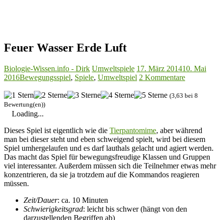
Feuer Wasser Erde Luft
Biologie-Wissen.info - Dirk
Umweltspiele
17. März 2014
10. Mai
2016
Bewegungsspiel
,
Spiele
,
Umweltspiel
2 Kommentare
(3,63 bei 8
Bewertung(en))
Loading...
Dieses Spiel ist eigentlich wie die
Tierpantomime
, aber während
man bei dieser steht und eben schweigend spielt, wird bei diesem
Spiel umhergelaufen und es darf lauthals gelacht und agiert werden.
Das macht das Spiel für bewegungsfreudige Klassen und Gruppen
viel interessanter. Außerdem müssen sich die Teilnehmer etwas mehr
konzentrieren, da sie ja trotzdem auf die Kommandos reagieren
müssen.
Zeit/Dauer
: ca. 10 Minuten
Schwierigkeitsgrad
: leicht bis schwer (hängt von den
darzustellenden Begriffen ab)