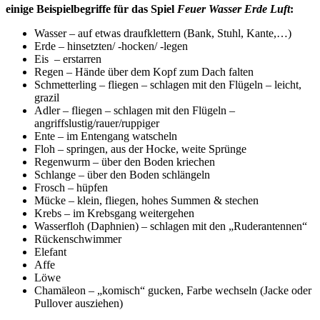
einige Beispielbegriffe für das Spiel
Feuer Wasser Erde Luft
:
Wasser – auf etwas draufklettern (Bank, Stuhl, Kante,…)
Erde – hinsetzten/ -hocken/ -legen
Eis – erstarren
Regen – Hände über dem Kopf zum Dach falten
Schmetterling – fliegen – schlagen mit den Flügeln – leicht,
grazil
Adler – fliegen – schlagen mit den Flügeln –
angriffslustig/rauer/ruppiger
Ente – im Entengang watscheln
Floh – springen, aus der Hocke, weite Sprünge
Regenwurm – über den Boden kriechen
Schlange – über den Boden schlängeln
Frosch – hüpfen
Mücke – klein, fliegen, hohes Summen & stechen
Krebs – im Krebsgang weitergehen
Wasserfloh (Daphnien) – schlagen mit den „Ruderantennen“
Rückenschwimmer
Elefant
Affe
Löwe
Chamäleon – „komisch“ gucken, Farbe wechseln (Jacke oder
Pullover ausziehen)