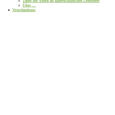
Tipps zur Arbeit an außerschulischen Lernorten
Über …
Verschiedenes