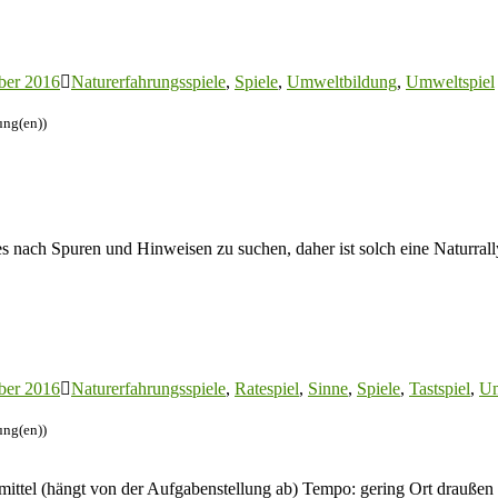
ber 2016
Naturerfahrungsspiele
,
Spiele
,
Umweltbildung
,
Umweltspiel
ung(en))
s nach Spuren und Hinweisen zu suchen, daher ist solch eine Naturrally
ber 2016
Naturerfahrungsspiele
,
Ratespiel
,
Sinne
,
Spiele
,
Tastspiel
,
Um
ung(en))
ittel (hängt von der Aufgabenstellung ab) Tempo: gering Ort draußen