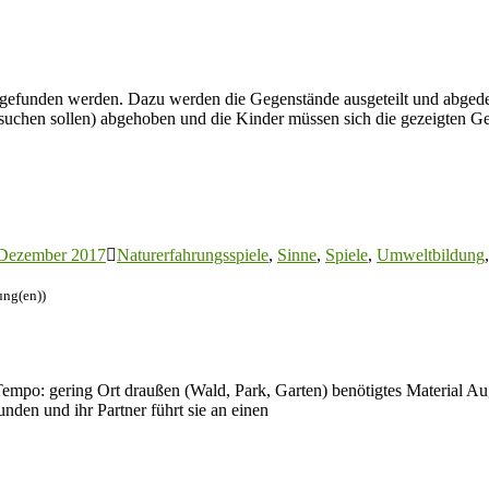
e gefunden werden. Dazu werden die Gegenstände ausgeteilt und abged
suchen sollen) abgehoben und die Kinder müssen sich die gezeigten G
 Dezember 2017
Naturerfahrungsspiele
,
Sinne
,
Spiele
,
Umweltbildung
ung(en))
Tempo: gering Ort draußen (Wald, Park, Garten) benötigtes Material 
den und ihr Partner führt sie an einen