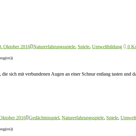
0. Oktober 2016
Naturerfahrungsspiele
,
Spiele
,
Umweltbildung
0 K
ung(en))
der, die sich mit verbundenen Augen an einer Schnur entlang tasten un
 Oktober 2016
Gedächtnisspiel
,
Naturerfahrungsspiele
,
Spiele
,
Umwelt
ung(en))