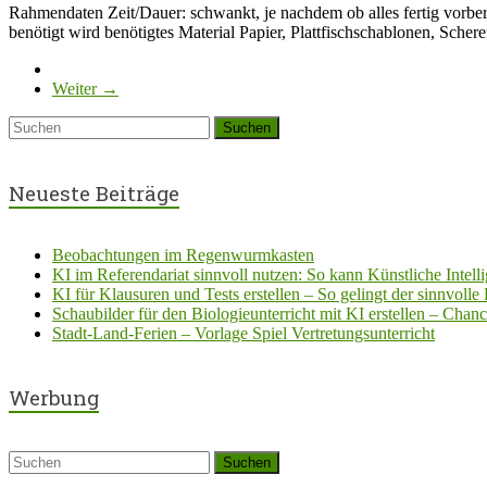
Rahmendaten Zeit/Dauer: schwankt, je nachdem ob alles fertig vorberei
benötigt wird benötigtes Material Papier, Plattfischschablonen, Sche
Weiter →
Neueste Beiträge
Beobachtungen im Regenwurmkasten
KI im Referendariat sinnvoll nutzen: So kann Künstliche Intell
KI für Klausuren und Tests erstellen – So gelingt der sinnvolle 
Schaubilder für den Biologieunterricht mit KI erstellen – Chan
Stadt-Land-Ferien – Vorlage Spiel Vertretungsunterricht
Werbung