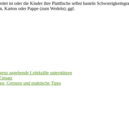
tet ist oder die Kinder ihre Plattfische selbst basteln Schwierigkeitsg
ren, Karton oder Pappe (zum Wedeln); ggf.
igenz angehende Lehrkräfte unterstützen
Einsatz
cen, Grenzen und praktische Tipps