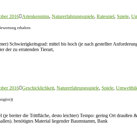
ober 2016
Artenkenntnis
,
Naturerfahrungsspiele
,
Ratespiel
,
Spiele
,
Um
Bewertung erhalten
) Schwierigkeitsgrad: mittel bis hoch (je nach gestellter Anforderun
der der zu erratenden Tierart,
ober 2016
Geschicklichkeit
,
Naturerfahrungsspiele
,
Spiele
,
Umweltbil
ung(en))
l (je breiter die Trittfläche, desto leichter) Tempo: gering Ort drauß
hallen). benötigtes Material liegender Baumstamm, Bank