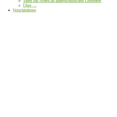
Tipps zur Arbeit an außerschulischen Lernorten
Über …
Verschiedenes