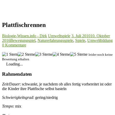
Plattfischrennen
Biologie-Wissen.info - Dirk
Umweltspiele
3. Juli 2010
10. Oktober
2016
Bewegungspiel
,
Naturerfahrungsspiele
,
Spiele
,
Umweltbildung
0 Kommentare
leider noch keine
Bewertung erhalten
Loading...
Rahmendaten
Zeit/Dauer
: schwankt, je nachdem ob alles fertig vorbereitet ist oder
die Kinder ihre Plattfische selbst basteln
Schwierigkeitsgrad
: gering/niedrig
Tempo
: mix