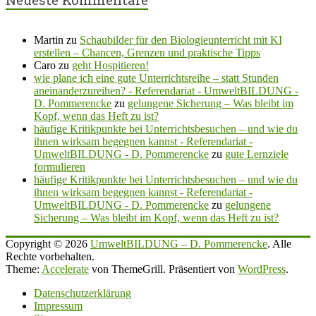
Martin
zu
Schaubilder für den Biologieunterricht mit KI
erstellen – Chancen, Grenzen und praktische Tipps
Caro
zu
geht Hospitieren!
wie plane ich eine gute Unterrichtsreihe – statt Stunden
aneinanderzureihen? - Referendariat - UmweltBILDUNG -
D. Pommerencke
zu
gelungene Sicherung – Was bleibt im
Kopf, wenn das Heft zu ist?
häufige Kritikpunkte bei Unterrichtsbesuchen – und wie du
ihnen wirksam begegnen kannst - Referendariat -
UmweltBILDUNG - D. Pommerencke
zu
gute Lernziele
formulieren
häufige Kritikpunkte bei Unterrichtsbesuchen – und wie du
ihnen wirksam begegnen kannst - Referendariat -
UmweltBILDUNG - D. Pommerencke
zu
gelungene
Sicherung – Was bleibt im Kopf, wenn das Heft zu ist?
Copyright © 2026
UmweltBILDUNG – D. Pommerencke
. Alle
Rechte vorbehalten.
Theme:
Accelerate
von ThemeGrill. Präsentiert von
WordPress
.
Datenschutzerklärung
Impressum