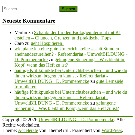
Neueste Kommentare
Martin
zu
Schaubilder für den Biologieunterricht mit KI
erstellen – Chancen, Grenzen und praktische Tipps
Caro
zu
geht Hospitieren!
wie plane ich eine gute Unterrichtsreihe – statt Stunden
aneinanderzureihen? - Referendariat - UmweltBILDUNG -
D. Pommerencke
zu
gelungene Sicherung – Was bleibt im
Kopf, wenn das Heft zu ist?
häufige Kritikpunkte bei Unterrichtsbesuchen – und wie du
ihnen wirksam begegnen kannst - Referendariat -
UmweltBILDUNG - D. Pommerencke
zu
gute Lernziele
formulieren
häufige Kritikpunkte bei Unterrichtsbesuchen – und wie du
ihnen wirksam begegnen kannst - Referendariat -
UmweltBILDUNG - D. Pommerencke
zu
gelungene
Sicherung – Was bleibt im Kopf, wenn das Heft zu ist?
Copyright © 2026
UmweltBILDUNG – D. Pommerencke
. Alle
Rechte vorbehalten.
Theme:
Accelerate
von ThemeGrill. Präsentiert von
WordPress
.