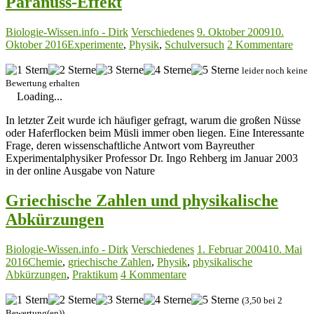
Paranuss-Effekt
Biologie-Wissen.info - Dirk
Verschiedenes
9. Oktober 2009
10.
Oktober 2016
Experimente
,
Physik
,
Schulversuch
2 Kommentare
leider noch keine
Bewertung erhalten
Loading...
In letzter Zeit wurde ich häufiger gefragt, warum die großen Nüsse
oder Haferflocken beim Müsli immer oben liegen. Eine Interessante
Frage, deren wissenschaftliche Antwort vom Bayreuther
Experimentalphysiker Professor Dr. Ingo Rehberg im Januar 2003
in der online Ausgabe von Nature
Griechische Zahlen und physikalische
Abkürzungen
Biologie-Wissen.info - Dirk
Verschiedenes
1. Februar 2004
10. Mai
2016
Chemie
,
griechische Zahlen
,
Physik
,
physikalische
Abkürzungen
,
Praktikum
4 Kommentare
(3,50 bei 2
Bewertung(en))