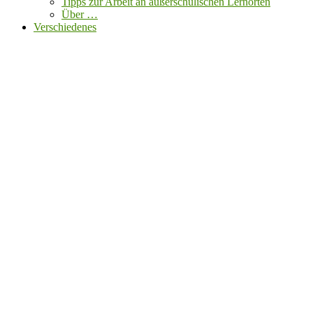
Tipps zur Arbeit an außerschulischen Lernorten
Über …
Verschiedenes