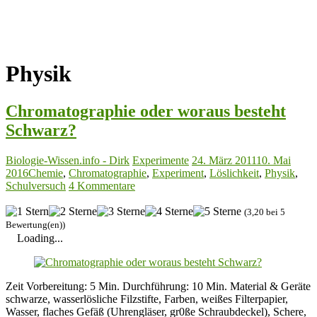
Physik
Chromatographie oder woraus besteht
Schwarz?
Biologie-Wissen.info - Dirk
Experimente
24. März 2011
10. Mai
2016
Chemie
,
Chromatographie
,
Experiment
,
Löslichkeit
,
Physik
,
Schulversuch
4 Kommentare
(3,20 bei 5
Bewertung(en))
Loading...
Zeit Vorbereitung: 5 Min. Durchführung: 10 Min. Material & Geräte
schwarze, wasserlösliche Filzstifte, Farben, weißes Filterpapier,
Wasser, flaches Gefäß (Uhrengläser, gr0ße Schraubdeckel), Schere,