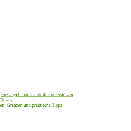
igenz angehende Lehrkräfte unterstützen
Einsatz
cen, Grenzen und praktische Tipps