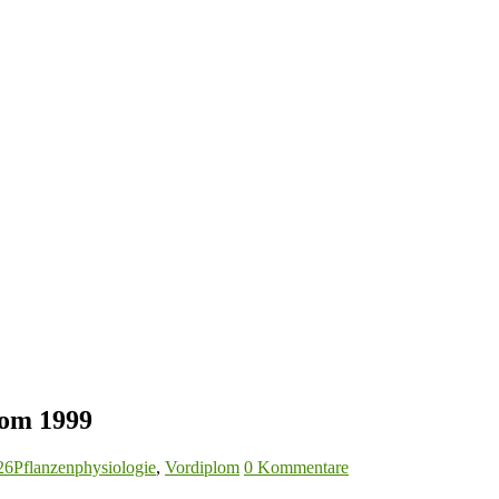
lom 1999
26
Pflanzenphysiologie
,
Vordiplom
0 Kommentare