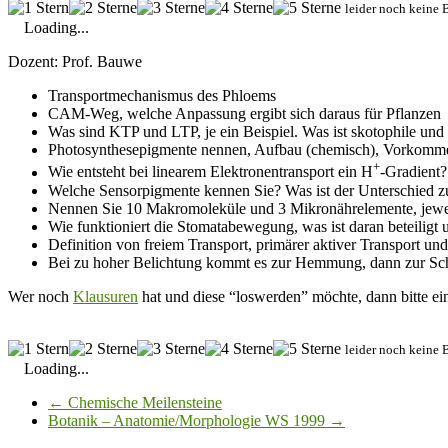
leider noch keine 
Loading...
Dozent: Prof. Bauwe
Transportmechanismus des Phloems
CAM-Weg, welche Anpassung ergibt sich daraus für Pflanzen
Was sind KTP und LTP, je ein Beispiel. Was ist skotophile und
Photosynthesepigmente nennen, Aufbau (chemisch), Vorkomm
+
Wie entsteht bei linearem Elektronentransport ein H
-Gradient?
Welche Sensorpigmente kennen Sie? Was ist der Unterschied z
Nennen Sie 10 Makromoleküle und 3 Mikronährelemente, jeweil
Wie funktioniert die Stomatabewegung, was ist daran beteiligt u
Definition von freiem Transport, primärer aktiver Transport und
Bei zu hoher Belichtung kommt es zur Hemmung, dann zur Sch
Wer noch
Klausuren
hat und diese “loswerden” möchte, dann bitte ei
leider noch keine 
Loading...
←
Chemische Meilensteine
Botanik – Anatomie/Morphologie WS 1999
→