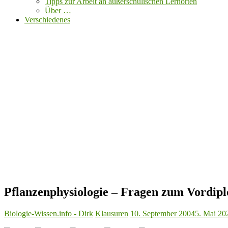
Tipps zur Arbeit an außerschulischen Lernorten
Über …
Verschiedenes
Pflanzenphysiologie – Fragen zum Vordip
Biologie-Wissen.info - Dirk
Klausuren
10. September 2004
5. Mai 20