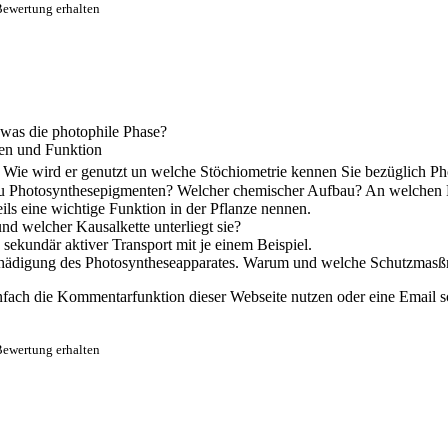
Bewertung erhalten
 was die photophile Phase?
en und Funktion
 Wie wird er genutzt un welche Stöchiometrie kennen Sie bezüglich P
u Photosynthesepigmenten? Welcher chemischer Aufbau? An welchen Pr
s eine wichtige Funktion in der Pflanze nennen.
nd welcher Kausalkette unterliegt sie?
 sekundär aktiver Transport mit je einem Beispiel.
ädigung des Photosyntheseapparates. Warum und welche Schutzmasßnah
nfach die Kommentarfunktion dieser Webseite nutzen oder eine Email sch
Bewertung erhalten