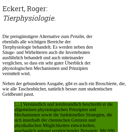
Eckert, Roger:
Tierphysiologie
.
Die preisgünstigere Alternative zum
Penzlin
, der
ebenfalls alle wichtigen Bereiche der
Tierphysiologie behandelt. Es werden neben den
Säuge- und Wirbeltieren auch die Invertebraten
ausführlich behandelt und auch miteinander
verglichen, so dass ein sehr guter Überblick der
physiologischen Mechanismen und Prinzipien
vermittelt wird.
Neben der gebundenen Ausgabe, gibt es auch ein Broschierte, die,
wie alle Taschenbücher, natürlich besser zum studentischen
Geldbeutel passt.
[…] Verständlich und lernfreundlich beschreibt er die
allgemeinen physiologischen Prinzipien und
Mechanismen sowie die funktionellen Strategien, die
sich innerhalb der chemischen Grenzen und
physikalischen Möglichkeiten entwickelten,
anschaulich anhand vergleichender Beispiele. Mit 690