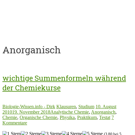
Anorganisch
wichtige Summenformeln während
der Chemiekurse
Biologie-Wissen.info - Dirk
Klausuren
,
Studium
10. August
2010
19. November 2018
Analytische Chemie
,
Anorganisch
,
Chemie
,
Organische Chemie
,
Physika
,
Praktikum
,
Testat
7
Kommentare
(3,80 bei 5