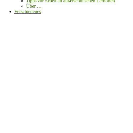
Tipps zur Arbeit an außerschulischen Lernorten
Über …
Verschiedenes