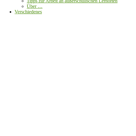
Tipps zur Arbeit an außerschulischen Lernorten
Über …
Verschiedenes