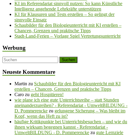
KI im Referendariat sinnvoll nutzen: So kann Künstliche
Intelligenz angehende Lehrkräfte unterstützen
KI für Klausuren und Tests erstellen – So gelingt der
sinnvolle Einsatz
Schaubilder für den Biologieunterricht mit KI erstellen –
Chancen, Grenzen und praktische Tipps
Stadt-Land-Ferien – Vorlage Spiel Vertretungsunterricht
Werbung
Neueste Kommentare
Martin
zu
Schaubilder für den Biologieunterricht mit KI
erstellen – Chancen, Grenzen und praktische Tipps
Caro
zu
geht Hospitieren!
wie plane ich eine gute Unterrichtsreihe – statt Stunden
aneinanderzureihen? - Referendariat - UmweltBILDUNG -
D. Pommerencke
zu
gelungene Sicherung – Was bleibt im
Kopf, wenn das Heft zu ist?
häufige Kritikpunkte bei Unterrichtsbesuchen – und wie du
ihnen wirksam begegnen kannst - Referendariat -
UmweltBILDUNG - D. Pommerencke
zu
gute Lernziele